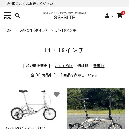
小径車のことはお任せください！
0
search
person
shopping_cart
TOP
DAHON （ダホン）
14・16インチ
ACCOUNT MENU
ようこそ ゲスト 様
14・16インチ
meeting_room
person
ログイン
新規会員登録
[ 並び順を変更 ]
-
おすすめ順
-
価格順
-
新着順
カテゴリーから探す
全 [8] 商品中 [1-8] 商品を表示しています
ご利用ガイド
favorite
favorite
プライバシーポリシー
特定商取引法について
お問い合わせ
D-ZERO（ディー ゼロ）