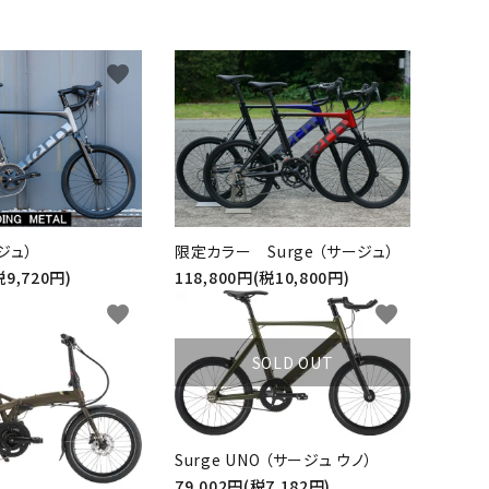
favorite
favorite
ージュ）
限定カラー Surge （サージュ）
税9,720円)
118,800円(税10,800円)
favorite
favorite
SOLD OUT
Surge UNO （サージュ ウノ）
79,002円(税7,182円)