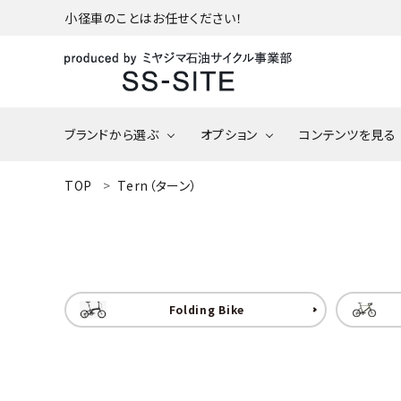
小径車のことはお任せください！
ブランドから選ぶ
オプション
コンテンツを見る
ACCOUNT MENU
TOP
Tern（ターン）
ようこそ ゲスト 様
tire/tube（タイヤ/チュ
DAHON（ダホン）
ーブ）
DAHON 202
meeting_room
person
ログイン
新規会員登録
在庫/入荷予定
DAHON Option
BESV（ベスビー）
Parts（ダホン オプショ
パーツ）
カテゴリーから探す
Folding Bike
アウトレット
BOMA Parts（ボーマ 
車椅子の修理
ご利用ガイド
ーツ）
さい！
プライバシーポリシー