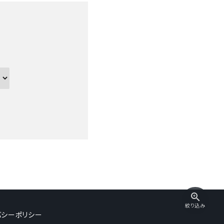
zoom_in
絞り込み
バシーポリシー