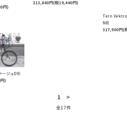
213,840円(税19,440円)
80円)
Tern Vekt
N8）
317,900円(
favorite
UT
（ヴァージュD9）
0円)
1
>
全17件