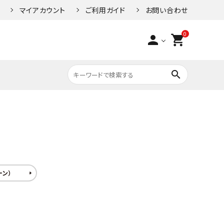
マイアカウント
ご利用ガイド
お問い合わせ
0
person
shopping_cart
search
人気キーワード1
ン）
/Key（ロック/鍵）
STRIDA（ストライダ）
Wheel（ホイール）
人気キーワード2
タムバ
PTON Option
E-bike（Eバイク）
Saddle（サドル）
ts（ブロンプトン オプ
人気キーワード3
パーツ）
ーン）
人気キーワード4
車椅子の安全な使い方
L（ペダル）
GRIP（グリップ）
人気キーワード5