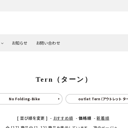
お知らせ
お問い合わせ
Tern（ターン）
Light（ライト）
Brompton（プロンプト
Lock
3年モデル
Tern 2023年モデル 在
送料一覧表
Tern（ターン）
表
庫/入荷予定表
Tern Option Parts（タ
CUSTOM BIKE（カス
BROM
PURSUER（パーサー）
ン
ーン オプションパーツ）
イク）
Par
ション
No Folding-Bike
outlet Tern（アウトレット タ
パーツアクセサリー
パ
はお任せ下
車椅子の種類
車椅子の正しい選び方
サイクルトレーナー
PEDA
[ 並び順を変更 ]
-
おすすめ順
-
価格順
-
新着順
全 [17] 商品中 [1-12] 商品を表示しています
次のページへ