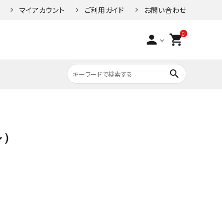
マイアカウント
ご利用ガイド
お問い合わせ
0
person
shopping_cart
search
人気キーワード1
ン）
/Key（ロック/鍵）
STRIDA（ストライダ）
Wheel（ホイール）
ル）
人気キーワード2
タムバ
PTON Option
E-bike（Eバイク）
Saddle（サドル）
ts（ブロンプトン オプ
人気キーワード3
パーツ）
人気キーワード4
車椅子の安全な使い方
L（ペダル）
GRIP（グリップ）
人気キーワード5