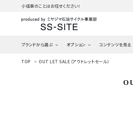
小径車のことはお任せください！
ブランドから選ぶ
オプション
コンテンツを見る
ACCOUNT MENU
TOP
OUT LET SALE（アウトレットセール）
ようこそ ゲスト 様
tire/tube（タイヤ/チュ
DAHON（ダホン）
ーブ）
DAHON 202
O
meeting_room
person
ログイン
新規会員登録
在庫/入荷予定
DAHON Option
BESV（ベスビー）
Parts（ダホン オプショ
パーツ）
カテゴリーから探す
アウトレット
BOMA Parts（ボーマ 
車椅子の修理
ご利用ガイド
ーツ）
さい！
プライバシーポリシー