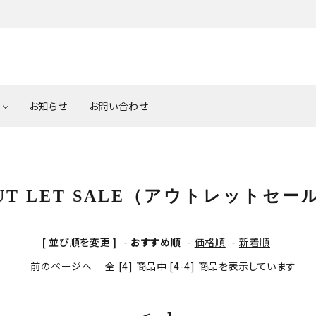
お知らせ
お問い合わせ
Tern（ターン）
Light（ライト）
Brompton（プロンプト
Lock
3年モデル
Tern 2023年モデル 在
送料一覧表
UT LET SALE（アウトレットセー
表
庫/入荷予定表
Tern Option Parts（タ
CUSTOM BIKE（カス
BROM
PURSUER（パーサー）
ン
ーン オプションパーツ）
イク）
Par
ション
[ 並び順を変更 ]
-
おすすめ順
-
価格順
-
新着順
パーツアクセサリー
パ
前のページへ
全 [4] 商品中 [4-4] 商品を表示しています
はお任せ下
車椅子の種類
車椅子の正しい選び方
サイクルトレーナー
PEDA
<
1