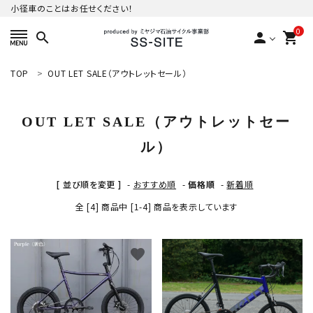
小径車のことはお任せください！
0
search
person
shopping_cart
TOP
OUT LET SALE（アウトレットセール）
ACCOUNT MENU
ようこそ ゲスト 様
OUT LET SALE（アウトレットセー
meeting_room
person
ログイン
新規会員登録
ル）
カテゴリーから探す
[ 並び順を変更 ]
-
おすすめ順
-
価格順
-
新着順
ご利用ガイド
全 [4] 商品中 [1-4] 商品を表示しています
プライバシーポリシー
favorite
favorite
特定商取引法について
お問い合わせ