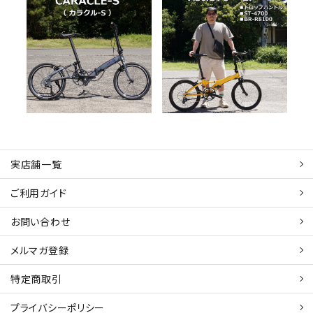
20インチ世界最小折り畳み
DAHON Visc EVO ドロップ
スポーツ折りたたみバイク
ハンドル仕様にカスタムしま
CARACLE-S（カラクルS）納
した！
2026.07.18
2026.06.27
車しました
BLOG
納車
BLOG
カスタム
納車
実店舗一覧
ご利用ガイド
お問い合わせ
メルマガ登録
特定商取引
プライバシーポリシー