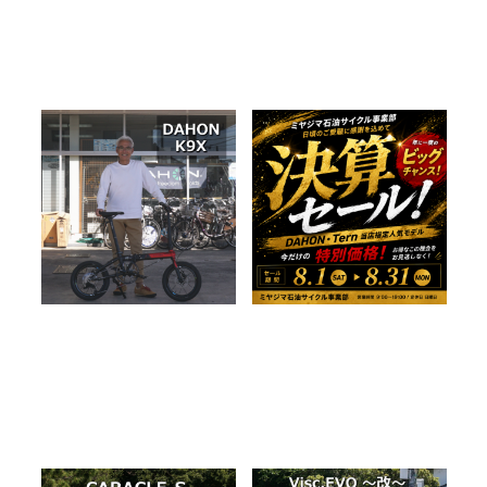
大人気のDAHON K9X を納
年に一度のビッグチャン
車しました！
ス！ 決算セール開催中で
す。
2026.08.07
2026.07.31
BLOG
納車
BLOG
NEWS