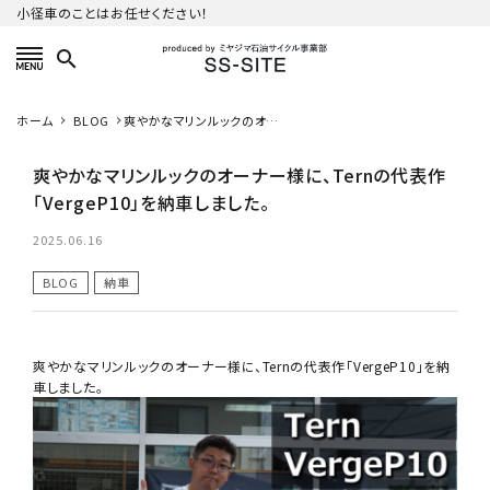
小径車のことはお任せください！
search
カテゴリーから探す
ホーム
BLOG
爽やかなマリンルックのオー
ナー様に、Ternの代表作
「VergeP10」を納車しました。
爽やかなマリンルックのオーナー様に、Ternの代表作
ご利用ガイド
「VergeP10」を納車しました。
プライバシーポリシー
2025.06.16
BLOG
納車
特定商取引法について
お問い合わせ
爽やかなマリンルックのオーナー様に、Ternの代表作「VergeP10」を納
車しました。