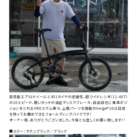
高性能エアロホイールと451タイヤの走破性、超ワイドレシオ（11-40T）
の10スピード、軽いタッチの油圧ディスクブレーキ、自由自在に乗車ポジ
ションをとれるVROステム等々、上級パーツを満載のVergeP10は自信
を持ってお薦めできるフォールディングバイクです！
オーナー様、ありがとうございました。今後とも宜しくお願い致します！！
■カラー：サテンブラック／ブラック