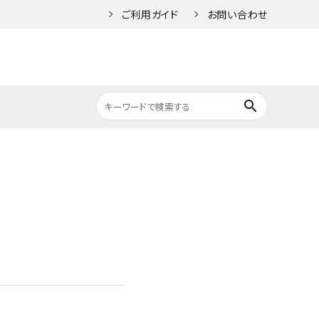
ご利用ガイド
お問い合わせ
search
人気キーワード1
ン）
/Key（ロック/鍵）
STRIDA（ストライダ）
Wheel（ホイール）
人気キーワード2
タムバ
PTON Option
E-bike（Eバイク）
Saddle（サドル）
ts（ブロンプトン オプ
人気キーワード3
パーツ）
車椅子の安全な使い方
人気キーワード4
L（ペダル）
GRIP（グリップ）
人気キーワード5