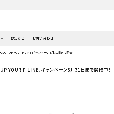
お知らせ
お問い合わせ
LOR UP YOUR P-LINE」キャンペーン8月31日まで開催中！
Tern（ターン）
Light（ライト）
Brompton（プロンプト
Lock
3年モデル
Tern 2023年モデル 在
送料一覧表
 UP YOUR P-LINE」キャンペーン8月31日まで開催中！
表
庫/入荷予定表
Tern Option Parts（タ
CUSTOM BIKE（カス
BROM
PURSUER（パーサー）
ン
ーン オプションパーツ）
イク）
Par
ション
パーツアクセサリー
パ
はお任せ下
車椅子の種類
車椅子の正しい選び方
サイクルトレーナー
PEDA