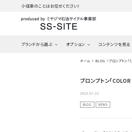
小径車のことはお任せください！
ブランドから選ぶ
オプション
コンテンツを見る
カテゴリーから探す
ホーム
BLOG
ブロンプトン「CO
tire/tube（タイヤ/チュ
DAHON（ダホン）
ーブ）
ご利用ガイド
DAHON 202
ブロンプトン「COLOR
在庫/入荷予定
DAHON Option
BESV（ベスビー）
プライバシーポリシー
Parts（ダホン オプショ
2025.07.22
パーツ）
BLOG
NEWS
特定商取引法について
アウトレット
BOMA Parts（ボーマ 
車椅子の修理
ーツ）
さい！
お問い合わせ