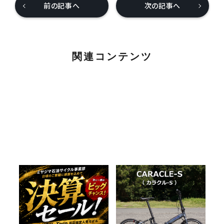
前の記事へ
次の記事へ
関連コンテンツ
年に一度のビッグチャン
20インチ世界最小折り畳み
ス！ 決算セール開催中で
スポーツ折りたたみバイク
す。
CARACLE-S（カラクルS）納
2026.07.31
2026.07.18
車しました
BLOG
NEWS
BLOG
納車