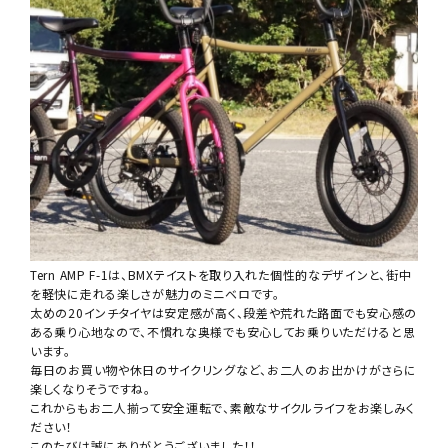
Tern AMP F-1は、BMXテイストを取り入れた個性的なデザインと、街中
を軽快に走れる楽しさが魅力のミニベロです。
太めの20インチタイヤは安定感が高く、段差や荒れた路面でも安心感の
ある乗り心地なので、不慣れな奥様でも安心してお乗りいただけると思
います。
毎日のお買い物や休日のサイクリングなど、お二人のお出かけがさらに
楽しくなりそうですね。
これからもお二人揃って安全運転で、素敵なサイクルライフをお楽しみく
ださい！
このたびは誠にありがとうございました！！