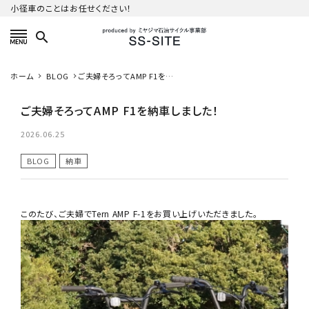
小径車のことはお任せください！
search
カテゴリーから探す
ホーム
BLOG
ご夫婦そろってAMP F1を納
車しました！
ご夫婦そろってAMP F1を納車しました！
ご利用ガイド
2026.06.25
プライバシーポリシー
BLOG
納車
特定商取引法について
このたび、ご夫婦でTern AMP F-1をお買い上げいただきました。
お問い合わせ