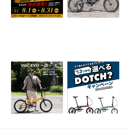
DAHON Visc EVO ドロップ
DAHON 選べるアクセサリ
ハンドル仕様にカスタムしま
ーをプレゼント！「DOTCHキ
した！
ャンペーン」実施中
2026.06.27
2026.05.21
BLOG
カスタム
納車
BLOG
NEWS