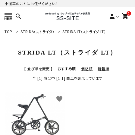
小径車のことはお任せください！
0
search
person
shopping_cart
TOP
STRIDA（ストライダ）
STRIDA LT（ストライダ LT）
ACCOUNT MENU
ようこそ ゲスト 様
STRIDA LT（ストライダ LT）
meeting_room
person
ログイン
新規会員登録
[ 並び順を変更 ]
-
おすすめ順
-
価格順
-
新着順
カテゴリーから探す
全 [1] 商品中 [1-1] 商品を表示しています
ご利用ガイド
favorite
プライバシーポリシー
特定商取引法について
お問い合わせ