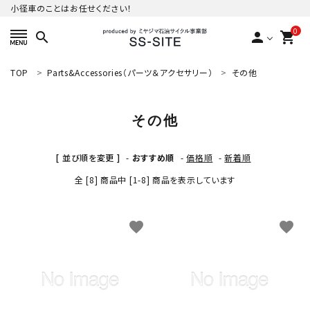
小径車のことはお任せください！
0
search
person
shopping_cart
TOP
Parts&Accessories（パーツ＆アクセサリー）
その他
ACCOUNT MENU
ようこそ ゲスト 様
その他
meeting_room
person
ログイン
新規会員登録
[ 並び順を変更 ]
-
おすすめ順
-
価格順
-
新着順
カテゴリーから探す
全 [8] 商品中 [1-8] 商品を表示しています
ご利用ガイド
favorite
favorite
プライバシーポリシー
特定商取引法について
お問い合わせ