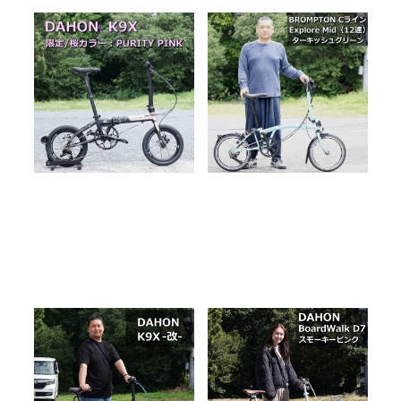
桜カラーの「DAHON K9X」
ブロンプトン Cライン エ
タイヤをビリーボンカーズ
クスプローラー（12速） 納
（16ｘ2.00）で納車しました
車しました！
2025.05.10
2025.04.22
BLOG
納車
BLOG
納車
DAHON K9X【ダホン ケー
DAHON BoardWalkD7（ボ
ナインクロス】お洒落なカス
ードウォークD7）＋ ニューワ
タムで納車しました！
イヤーバスケットを納車しま
2025.02.27
2025.02.24
した。