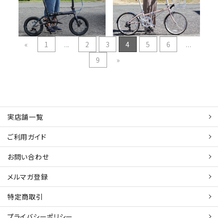
BLOG
納車
BLOG
納車
«
1
...
2
3
4
5
6
...
9
»
実店舗一覧
ご利用ガイド
お問い合わせ
メルマガ登録
特定商取引
プライバシーポリシー