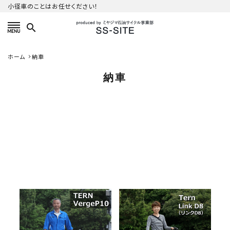
小径車のことはお任せください！
search
カテゴリーから探す
ホーム
納車
納車
ご利用ガイド
プライバシーポリシー
特定商取引法について
お問い合わせ
Ternを代表する傑作「
通勤や通学も普段使いには
VergeP10 」を納車しました
最強の一台 LinkD8 納車し
ました！
2025.06.03
2025.05.24