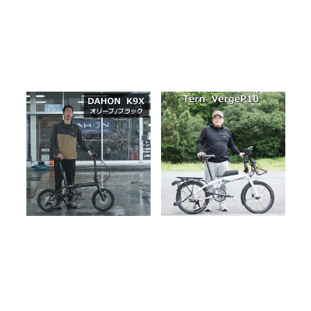
DAHON K9X【ダホン ケーナ
キャンプ仕様の
インクロス】を納車しました！
VergeP10 オプションパー
ツ満載で納車しました
2025.05.17
2025.05.13
BLOG
納車
BLOG
納車