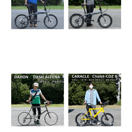
BLOG
納車
BLOG
納車
DAHON DASH ALTENA【ダ
カラクル Chalet-COZ 8
ッシュ アルテナ】納車しまし
rev.0 DROP 当店の第
た。在庫あとわずかです！！
１号 を納車しました！
2025.05.22
2025.05.22
BLOG
納車
BLOG
納車