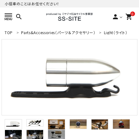
小径車のことはお任せください！
0
search
person
shopping_cart
TOP
Parts&Accessories（パーツ＆アクセサリー）
Light（ライト）
ACCOUNT MENU
ようこそ ゲスト 様
meeting_room
person
ログイン
新規会員登録
カテゴリーから探す
ご利用ガイド
プライバシーポリシー
特定商取引法について
お問い合わせ