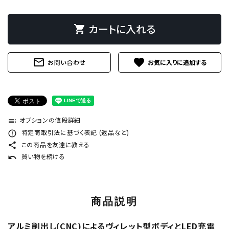
カートに入れる
shopping_cart
mail_outline
favorite
お問い合わせ
オプションの値段詳細
toc
特定商取引法に基づく表記 (返品など)
error_outline
この商品を友達に教える
share
買い物を続ける
undo
商品説明
アルミ削出し(CNC)によるヴィレット型ボディとLED充電