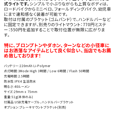
式ライトです。
シンプルで小ぶりながらも上質なボディは、
ロードバイクからミニベロ、フォールディングバイク、幼児車
にまで違和感なく装着が可能です。
取付は付属のブラケット（ゴムバンド）で、ハンドルバーなど
に固定できますが、別売りのライトマウント：770円とステ
ー：550円を追加することで取付位置が無限に広がりま
す。
特に、ブロンプトンやダホン、ターンなどの小径車に
はお洒落なアイテムとして良く似合い、当店でもお薦
め致しております！
バッテリー:220mAh Li-Polymer
点灯時間:3Mode High 3時間 / Low 6時間 / Flash 50時間
充電時間:2.5時間
防水性:IPX4 生活防水
明るさ:40ルーメン
サイズ:29mm x 75mm
重量:51g(本体のみ)
付属品:USB充電ケーブル、ハンドルバーブラケット
オプション:ブレーキマウントブラケット(別売)