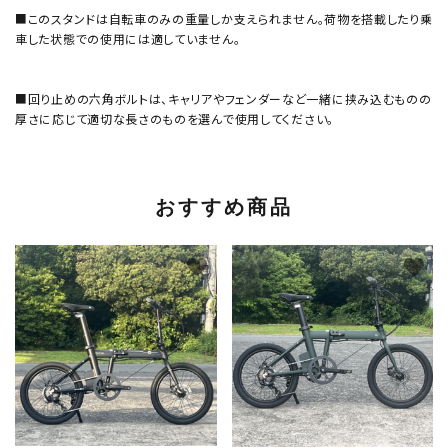
■このスタンドは自転車のみの重量しか支えられません。荷物を搭載したり乗
車した状態での使用には適していません。
■回り止めの六角ボルトは、キャリアやフェンダーなど一緒に挟み込むものの
厚さに応じて適切な長さのものを選んで使用してください。
おすすめ商品
favorite
favorite