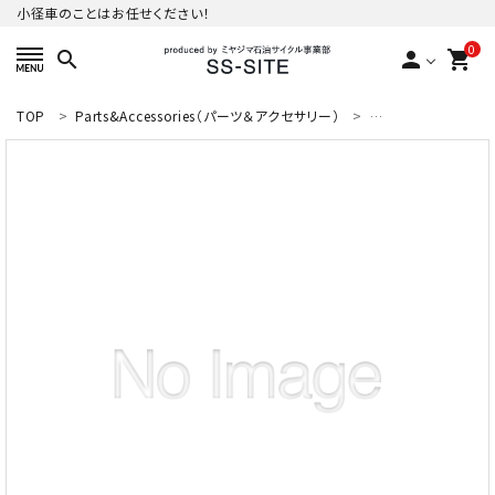
小径車のことはお任せください！
0
search
person
shopping_cart
TOP
Parts&Accessories（パーツ＆アクセサリー）
BROMPTON Opt
ACCOUNT MENU
ようこそ ゲスト 様
meeting_room
person
ログイン
新規会員登録
カテゴリーから探す
ご利用ガイド
プライバシーポリシー
特定商取引法について
お問い合わせ