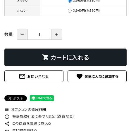
3,960円(税360円)
ブラック
3,960円(税360円)
シルバー
－
＋
数量
カートに入れる
shopping_cart
mail_outline
favorite
お問い合わせ
オプションの値段詳細
toc
特定商取引法に基づく表記 (返品など)
error_outline
この商品を友達に教える
share
買い物を続ける
undo