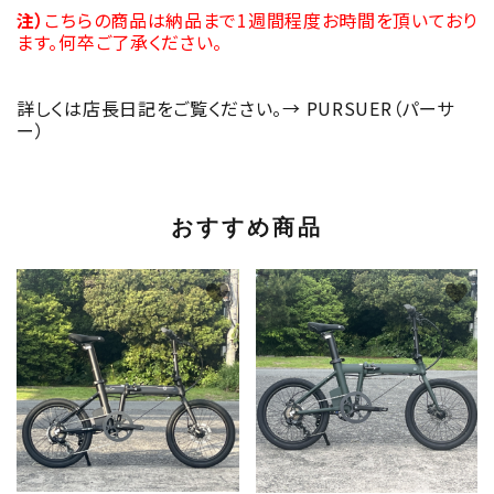
注）
こちらの商品は納品まで1週間程度お時間を頂いており
ます。何卒ご了承ください。
詳しくは店長日記をご覧ください。→
PURSUER（パーサ
ー）
おすすめ商品
favorite
favorite