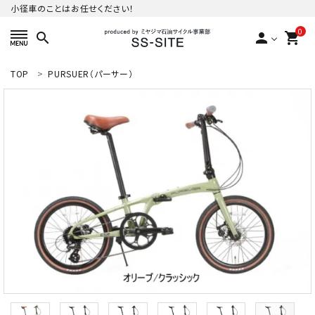
小径車のことはお任せください！
0
search
person
shopping_cart
TOP
PURSUER（パーサー）
ACCOUNT MENU
ようこそ ゲスト 様
meeting_room
person
ログイン
新規会員登録
カテゴリーから探す
ご利用ガイド
プライバシーポリシー
特定商取引法について
お問い合わせ