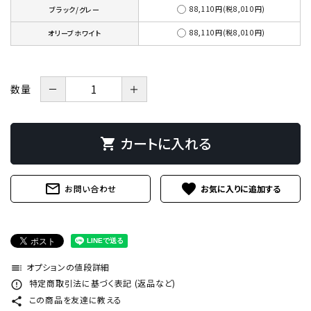
88,110円(税8,010円)
ブラック/グレー
88,110円(税8,010円)
オリーブホワイト
－
＋
数量
カートに入れる
shopping_cart
mail_outline
favorite
お問い合わせ
オプションの値段詳細
toc
特定商取引法に基づく表記 (返品など)
error_outline
この商品を友達に教える
share