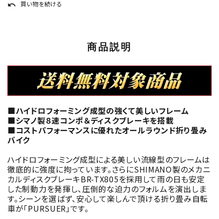
買い物を続ける
undo
商品説明
■ハイドロフォーミング成型の強くて美しいフレーム
■シマノ製８速コンポ＆ディスクブレーキを搭載
■コストパフォーマンスに優れたオールラウンド折り畳み
バイク
ハイドロフォーミング成型による美しい流線型のフレームは
徹底的に強度に拘っています。さらにSHIMANO製のメカニ
カルディスクブレーキBR-TX805を採用して雨の日も安定
した制動力を発揮し、圧倒的な迫力のフォルムを演出しま
す。シーンを選ばず、安心して楽しんで頂ける折り畳み自転
車が「PURSUER」です。